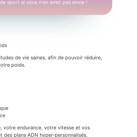
de sport si vous n'en avez pas envie !
ids
tudes de vie saines, afin de pouvoir réduire,
votre poids.
ique
ce
 votre endurance, votre vitesse et vos
t des plans ADN hyper-personnalisés.