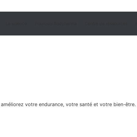
La science
Pourquoi Bodyharma
Centre de ressources
améliorez votre endurance, votre santé et votre bien-être.